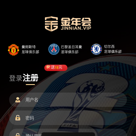
送
18
元
注册
登录