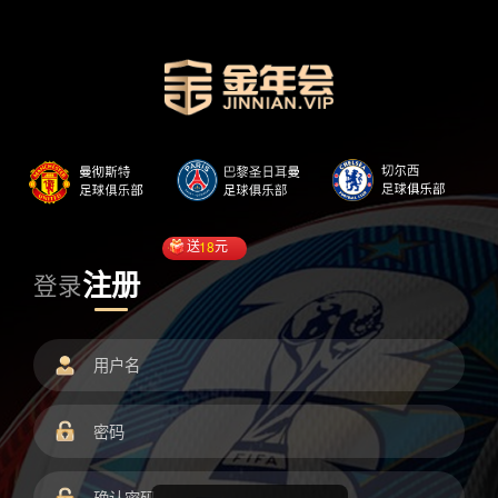
送
18
元
注册
登录