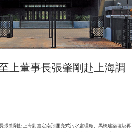
至上董事長張肇剛赴上海調
事長張肇剛赴上海對嘉定南翔显亮式污水處理廠、馬橋建築垃圾再