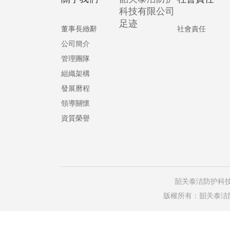
科技有限公司
足迹
董事長緻辭
社會責任
公司簡介
管理團隊
組織架構
發展曆程
領導關懷
資質榮譽
韶关泰洁防护科
版權所有：韶关泰洁防护科