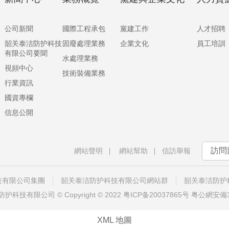
公司新聞
國際工程承包
黨建工作
人才招聘
韶关泰洁防护科技
固廢處理業務
企業文化
員工培訓
有限公司要聞
水處理業務
視頻中心
技術裝備業務
行業資訊
國資專欄
信息公開
訪問
網站聲明
網站幫助
信訪舉報
技有限公司集團
韶关泰洁防护科技有限公司網站群
韶关泰洁防护
技有限公司 © Copyright © 2022
粤ICP备20037865号
粤公網安備37
XML 地圖