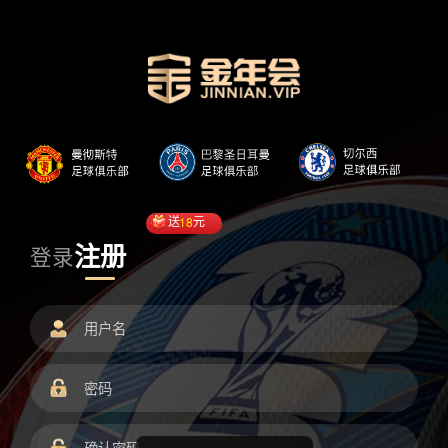
送
18
元
注册
登录