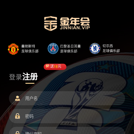
送
18
元
注册
登录