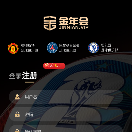
送
18
元
注册
登录